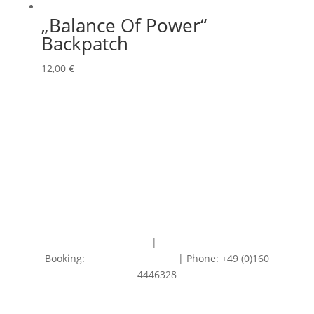
„Balance Of Power“
Backpatch
12,00
€
Impressum
|
Datenschutz
Booking:
info@redtogrey.de
| Phone: +49 (0)160
4446328