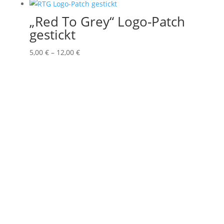
„Red To Grey“ Logo-Patch
gestickt
Preisspanne:
5,00
€
–
12,00
€
5,00 €
bis
12,00 €