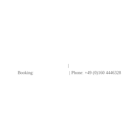
Impressum
|
Datenschutz
Booking:
info@redtogrey.de
| Phone: +49 (0)160 4446328